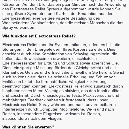
Körper an. Auf dem Bild, das ein paar Minuten nach der Anwendung
des Electrostress Relief Sprays aufgenommen wurde können Sie
eine größere Symmetrie und Klarheit der Emanation aus den
Energiezentren: eine weitere visuelle Bestätigung des
Wohlbefindens Wohlbefindens, das die meisten Menschen die das
Spray verwenden.
Wie funktioniert Electrostress Relief?
Electrostress Relief kann Ihr System entlasten, indem es hilft, die
Störungen in den Energiefeldern Ihres Körpers zu erden. Dies
geschieht durch eine Kombination von Schwingungsmitteln, die
helfen, das Bewusstsein zu erweitern, einschließlich
Edelsteinessenzen für Erdung und Schutz sowie ätherische Öle.
Diese einzigartige Mischung fördert das Gleichgewicht und die
Klarheit des Geistes und erfrischt die Umwelt um Sie herum. Sie ist
auch so konzipiert, dass sie schnelle Erholung und Schutz vor
Einflüssen bietet, die Ihre natürliche Fähigkeit zur Erdung
beeinträchtigen könnten. Elektrostress Relief wird zusätzlich durch
biophotonisches Miron-Violettglas aktiviert, das den Inhalt auflädt
und abschirmt. Durch kinesiologische Tests, Praxisversuche und
mehrjähriges Feedback haben wir festgestellt, dass unser
Electrostress Relief-Spray während und nach unvermeidbaren
Interferenzen durch Computer, Mobiltelefone, Wi-Fi und nach
Reisen, insbesondere Flugreisen, wirksam ist. Reisen,
insbesondere nach dem Fliegen.
Was können Sie erwarten?