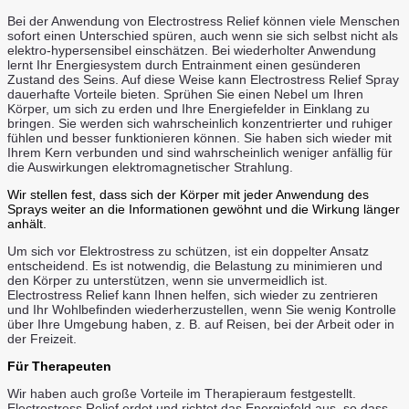
Bei der Anwendung von Electrostress Relief können viele Menschen
sofort einen Unterschied spüren, auch wenn sie sich selbst nicht als
elektro-hypersensibel einschätzen. Bei wiederholter Anwendung
lernt Ihr Energiesystem durch Entrainment einen gesünderen
Zustand des Seins. Auf diese Weise kann Electrostress Relief Spray
dauerhafte Vorteile bieten.
Sprühen Sie einen Nebel um Ihren
Körper, um sich zu erden und Ihre Energiefelder in Einklang zu
bringen. Sie werden sich wahrscheinlich konzentrierter und ruhiger
fühlen und besser funktionieren können. Sie haben sich wieder mit
Ihrem Kern verbunden und sind wahrscheinlich weniger anfällig für
die Auswirkungen elektromagnetischer Strahlung.
Wir stellen fest, dass sich der Körper mit jeder Anwendung des
Sprays weiter an die Informationen gewöhnt und die Wirkung länger
anhält.
Um sich vor Elektrostress zu schützen, ist ein doppelter Ansatz
entscheidend. Es ist notwendig, die Belastung zu minimieren und
den Körper zu unterstützen, wenn sie unvermeidlich ist.
Electrostress Relief kann Ihnen helfen, sich wieder zu zentrieren
und Ihr Wohlbefinden wiederherzustellen, wenn Sie wenig Kontrolle
über Ihre Umgebung haben, z. B. auf Reisen, bei der Arbeit oder in
der Freizeit.
Für Therapeuten
Wir haben auch große Vorteile im Therapieraum festgestellt.
Electrostress Relief erdet und richtet das Energiefeld aus, so dass